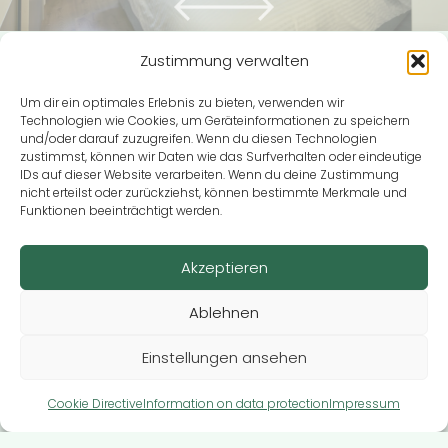
Zustimmung verwalten
Amenities
Prices
Arrival
Um dir ein optimales Erlebnis zu bieten, verwenden wir
Technologien wie Cookies, um Geräteinformationen zu speichern
und/oder darauf zuzugreifen. Wenn du diesen Technologien
zustimmst, können wir Daten wie das Surfverhalten oder eindeutige
Parking lot
IDs auf dieser Website verarbeiten. Wenn du deine Zustimmung
Bathroom
nicht erteilst oder zurückziehst, können bestimmte Merkmale und
WIFI
Funktionen beeinträchtigt werden.
Washer-dryer
Flat-screen TV
Akzeptieren
Kitchenette
Microwave
Ablehnen
Einstellungen ansehen
Request now
Cookie Directive
Information on data protection
Impressum